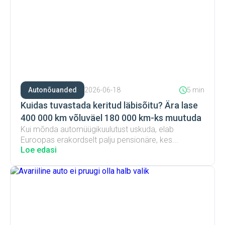
Autonõuanded
2026-06-18
5 min
Kuidas tuvastada keritud läbisõitu? Ära lase
400 000 km võluväel 180 000 km-ks muutuda
Kui mõnda automüügikuulutust uskuda, elab
Euroopas erakordselt palju pensionäre, kes...
Loe edasi