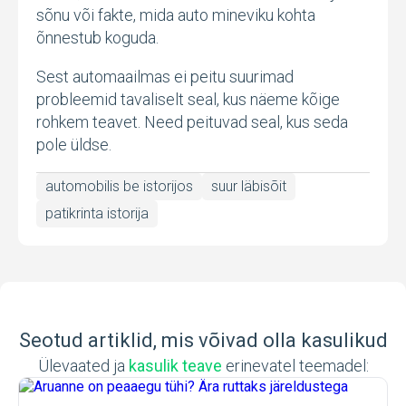
sõnu või fakte, mida auto mineviku kohta
õnnestub koguda.
Sest automaailmas ei peitu suurimad
probleemid tavaliselt seal, kus näeme kõige
rohkem teavet. Need peituvad seal, kus seda
pole üldse.
automobilis be istorijos
suur läbisõit
patikrinta istorija
Seotud artiklid, mis võivad olla kasulikud
Ülevaated ja
kasulik teave
erinevatel teemadel: