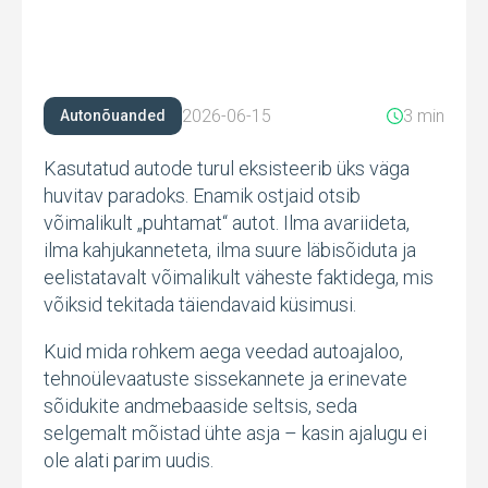
2026-06-15
3 min
Autonõuanded
Kasutatud autode turul eksisteerib üks väga
huvitav paradoks. Enamik ostjaid otsib
võimalikult „puhtamat“ autot. Ilma avariideta,
ilma kahjukanneteta, ilma suure läbisõiduta ja
eelistatavalt võimalikult väheste faktidega, mis
võiksid tekitada täiendavaid küsimusi.
Kuid mida rohkem aega veedad autoajaloo,
tehnoülevaatuste sissekannete ja erinevate
sõidukite andmebaaside seltsis, seda
selgemalt mõistad ühte asja – kasin ajalugu ei
ole alati parim uudis.