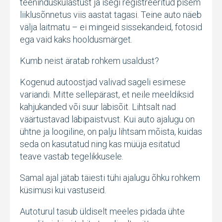
teeninduskülastust ja isegi registreeritud pisem
liiklusõnnetus viis aastat tagasi. Teine auto näeb
välja laitmatu – ei mingeid sissekandeid, fotosid
ega vaid kaks hooldusmärget.
Kumb neist äratab rohkem usaldust?
Kogenud autoostjad valivad sageli esimese
variandi. Mitte sellepärast, et neile meeldiksid
kahjukanded või suur läbisõit. Lihtsalt nad
väärtustavad läbipaistvust. Kui auto ajalugu on
ühtne ja loogiline, on palju lihtsam mõista, kuidas
seda on kasutatud ning kas müüja esitatud
teave vastab tegelikkusele.
Samal ajal jätab täiesti tühi ajalugu õhku rohkem
küsimusi kui vastuseid.
Autoturul tasub üldiselt meeles pidada ühte