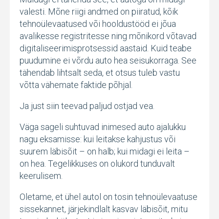
valesti. Mõne riigi andmed on piiratud, kõik
tehnoülevaatused või hooldustööd ei jõua
avalikesse registritesse ning mõnikord võtavad
digitaliseerimisprotsessid aastaid. Kuid teabe
puudumine ei võrdu auto hea seisukorraga. See
tähendab lihtsalt seda, et otsus tuleb vastu
võtta vähemate faktide põhjal.
Ja just siin teevad paljud ostjad vea.
Väga sageli suhtuvad inimesed auto ajalukku
nagu eksamisse: kui leitakse kahjustus või
suurem läbisõit – on halb; kui midagi ei leita –
on hea. Tegelikkuses on olukord tunduvalt
keerulisem.
Oletame, et ühel autol on tosin tehnoülevaatuse
sissekannet, järjekindlalt kasvav läbisõit, mitu