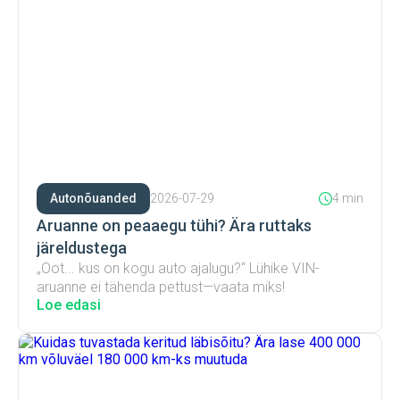
Autonõuanded
2026-07-29
4 min
Aruanne on peaaegu tühi? Ära ruttaks
järeldustega
„Oot... kus on kogu auto ajalugu?“ Lühike VIN-
aruanne ei tähenda pettust—vaata miks!
Loe edasi