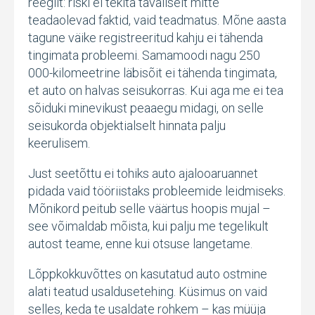
reeglit: riski ei tekita tavaliselt mitte
teadaolevad faktid, vaid teadmatus. Mõne aasta
tagune väike registreeritud kahju ei tähenda
tingimata probleemi. Samamoodi nagu 250
000-kilomeetrine läbisõit ei tähenda tingimata,
et auto on halvas seisukorras. Kui aga me ei tea
sõiduki minevikust peaaegu midagi, on selle
seisukorda objektialselt hinnata palju
keerulisem.
Just seetõttu ei tohiks auto ajalooaruannet
pidada vaid tööriistaks probleemide leidmiseks.
Mõnikord peitub selle väärtus hoopis mujal –
see võimaldab mõista, kui palju me tegelikult
autost teame, enne kui otsuse langetame.
Lõppkokkuvõttes on kasutatud auto ostmine
alati teatud usaldusetehing. Küsimus on vaid
selles, keda te usaldate rohkem – kas müüja