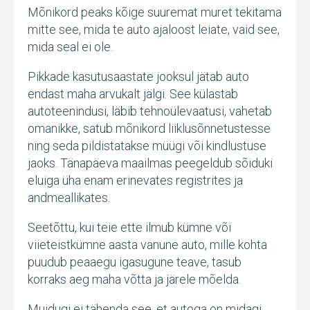
Mõnikord peaks kõige suuremat muret tekitama
mitte see, mida te auto ajaloost leiate, vaid see,
mida seal ei ole.
Pikkade kasutusaastate jooksul jätab auto
endast maha arvukalt jälgi. See külastab
autoteenindusi, läbib tehnoülevaatusi, vahetab
omanikke, satub mõnikord liiklusõnnetustesse
ning seda pildistatakse müügi või kindlustuse
jaoks. Tänapäeva maailmas peegeldub sõiduki
eluiga üha enam erinevates registrites ja
andmeallikates.
Seetõttu, kui teie ette ilmub kümne või
viieteistkümne aasta vanune auto, mille kohta
puudub peaaegu igasugune teave, tasub
korraks aeg maha võtta ja järele mõelda.
Muidugi ei tähenda see, et autoga on midagi