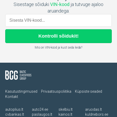
Sisestage sõiduki
VIN-kood
ja tutvuge ajaloo
aruandega:
Kontrolli
sõidukit
!
Mis on VIN-kood ja kust seda leida?
Kasutustingimused
Privaatsuspoliitika
Küpsiste seaded
Kontakt
autoplius.lt
auto24.ee
skelbiu.lt
aruodas.lt
cvbankas.lt
paslaugos.lt
kainos.lt
kuldnebors.ee