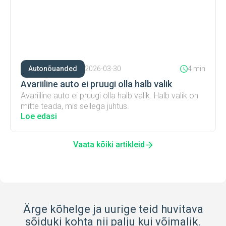
Autonõuanded
2026-03-30
4 min
Avariiline auto ei pruugi olla halb valik
Avariiline auto ei pruugi olla halb valik. Halb valik on
mitte teada, mis sellega juhtus.
Loe edasi
Vaata kõiki artikleid
Ärge kõhelge ja uurige teid huvitava
sõiduki kohta nii palju kui võimalik.