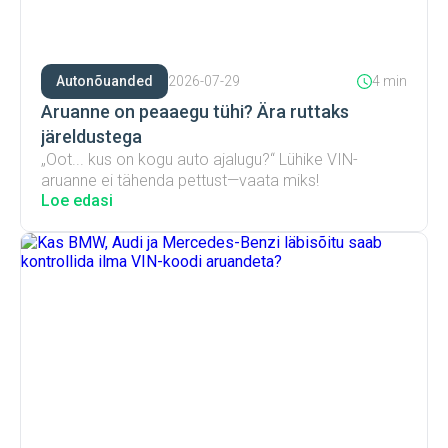
Autonõuanded
2026-07-29
4 min
Aruanne on peaaegu tühi? Ära ruttaks
järeldustega
„Oot... kus on kogu auto ajalugu?“ Lühike VIN-
aruanne ei tähenda pettust—vaata miks!
Loe edasi