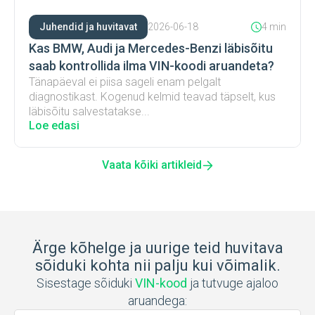
Juhendid ja huvitavat
2026-06-18
4 min
Kas BMW, Audi ja Mercedes-Benzi läbisõitu
saab kontrollida ilma VIN-koodi aruandeta?
Tänapäeval ei piisa sageli enam pelgalt
diagnostikast. Kogenud kelmid teavad täpselt, kus
läbisõitu salvestatakse...
Loe edasi
Vaata kõiki artikleid
Ärge kõhelge ja uurige teid huvitava
sõiduki kohta nii palju kui võimalik.
Sisestage sõiduki
VIN-kood
ja tutvuge ajaloo
aruandega: