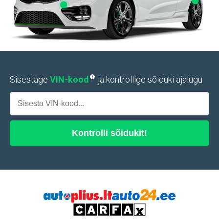
Sisestage
VIN-kood
ja kontrollige sõiduki ajalugu
Kontrolli
sõidukit
!