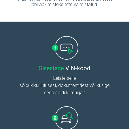
läbirääkimisteks ette valmistatud.
Sisestage
VIN-kood
Leiate selle
sõidukikuulutusest, dokumentidest või küsige
seda sõiduki müüjalt