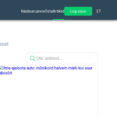
Näidisaruanne
Osta
Artiklid
Logi sisse
ET
ssist