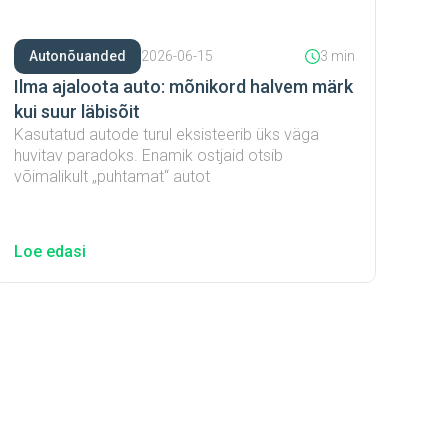
Autonõuanded
2026-06-15
3 min
Ilma ajaloota auto: mõnikord halvem märk
kui suur läbisõit
Kasutatud autode turul eksisteerib üks väga
huvitav paradoks. Enamik ostjaid otsib
võimalikult „puhtamat“ autot
Loe edasi