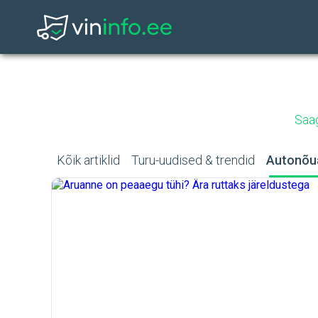
Saag
Kõik artiklid
Turu-uudised & trendid
Autonõu