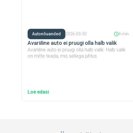
Autonõuanded
2026-03-30
4 min
Avariiline auto ei pruugi olla halb valik
Avariiline auto ei pruugi olla halb valik. Halb valik
on mitte teada, mis sellega juhtus.
Loe edasi