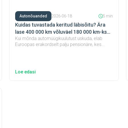
Autonõuanded
2026-06-18
5 min
Kuidas tuvastada keritud läbisõitu? Ära
lase 400 000 km võluväel 180 000 km-ks
Kui mõnda automüügikuulutust uskuda, elab
muutuda
Euroopas erakordselt palju pensionäre, kes...
Loe edasi