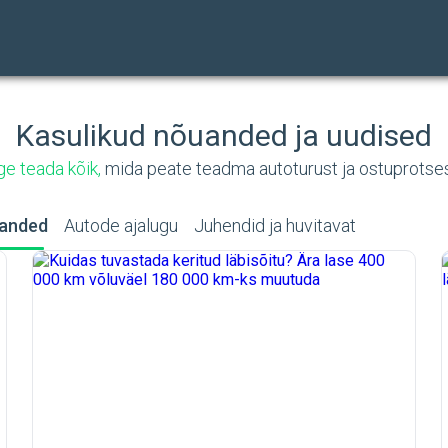
Kasulikud nõuanded ja uudised
e teada kõik,
mida peate teadma autoturust ja ostuprotse
anded
Autode ajalugu
Juhendid ja huvitavat