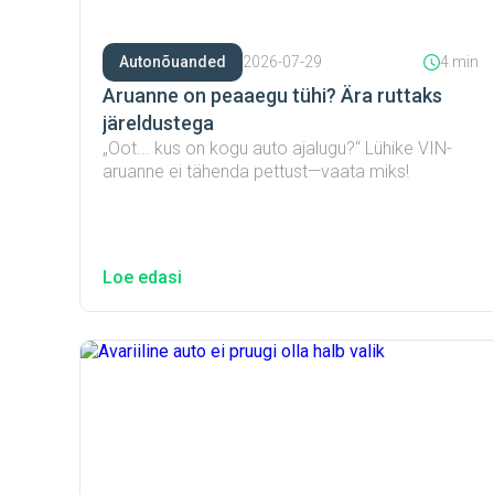
Autonõuanded
2026-07-29
4 min
Aruanne on peaaegu tühi? Ära ruttaks
järeldustega
„Oot... kus on kogu auto ajalugu?“ Lühike VIN-
aruanne ei tähenda pettust—vaata miks!
Loe edasi