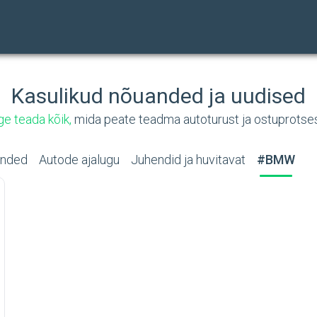
Kasulikud nõuanded ja uudised
e teada kõik,
mida peate teadma autoturust ja ostuprotse
anded
Autode ajalugu
Juhendid ja huvitavat
#BMW