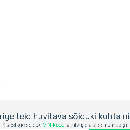
ige teid huvitava sõiduki kohta nii
Sisestage sõiduki
VIN-kood
ja tutvuge ajaloo aruandega: