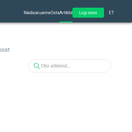
Näidisaruanne
Osta
Artiklid
Logi sisse
ET
ssist