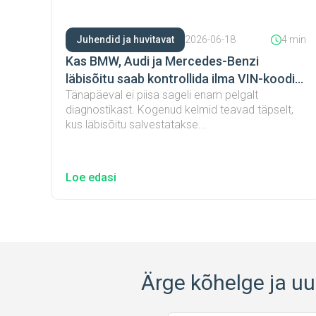
Juhendid ja huvitavat
2026-06-18
4 min
Kas BMW, Audi ja Mercedes-Benzi
läbisõitu saab kontrollida ilma VIN-koodi
Tänapäeval ei piisa sageli enam pelgalt
aruandeta?
diagnostikast. Kogenud kelmid teavad täpselt,
kus läbisõitu salvestatakse...
Loe edasi
Ärge kõhelge ja uur