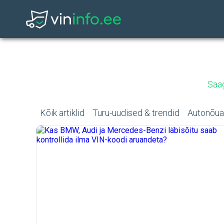
Saag
Kõik artiklid
Turu-uudised & trendid
Autonõu