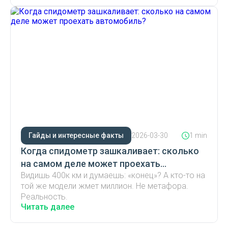
Гайды и интересные факты
2026-03-30
1 min
Когда спидометр зашкаливает: сколько
на самом деле может проехать
Видишь 400к км и думаешь: «конец»? А кто-то на
автомобиль?
той же модели жмет миллион. Не метафора.
Реальность.
Читать далее