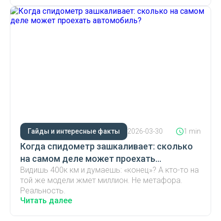
Гайды и интересные факты
2026-03-30
1 min
Когда спидометр зашкаливает: сколько
на самом деле может проехать
Видишь 400к км и думаешь: «конец»? А кто-то на
автомобиль?
той же модели жмет миллион. Не метафора.
Реальность.
Читать далее