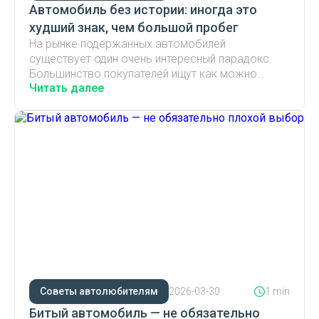
Автомобиль без истории: иногда это
худший знак, чем большой пробег
На рынке подержанных автомобилей
существует один очень интересный парадокс.
Большинство покупателей ищут как можно
Читать далее
более
Советы автолюбителям
2026-03-30
1 min
Битый автомобиль — не обязательно