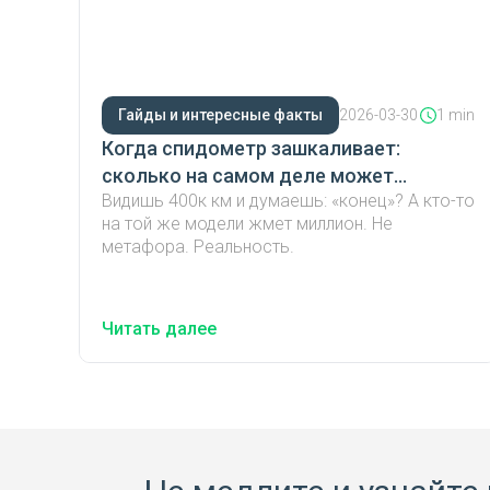
Гайды и интересные факты
2026-03-30
1 min
Когда спидометр зашкаливает:
сколько на самом деле может
Видишь 400к км и думаешь: «конец»? А кто-то
проехать автомобиль?
на той же модели жмет миллион. Не
метафора. Реальность.
Читать далее