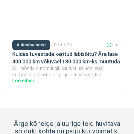
Autonõuanded
2026-06-18
5 min
Kuidas tuvastada keritud läbisõitu? Ära lase
400 000 km võluväel 180 000 km-ks muutuda
Kui mõnda automüügikuulutust uskuda, elab
Euroopas erakordselt palju pensionäre, kes...
Loe edasi
Ärge kõhelge ja uurige teid huvitava
sõiduki kohta nii palju kui võimalik.