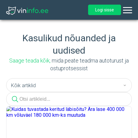
Logi sisse
Kasulikud nõuanded ja
uudised
Saage teada kõik,
mida peate teadma autoturust ja
ostuprotsessist