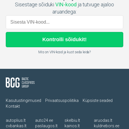
Sisestage sõiduki
VIN-kood
ja tutvuge ajaloo
aruandega:
Kontrolli
sõidukit
!
Mis on VIN-kood ja kust seda leida?
Kasutustingimused
Privaatsuspoliitika
Küpsiste seaded
Kontakt
autoplius.lt
auto24.ee
skelbiu.lt
aruodas.lt
cvbankas.lt
paslaugos.lt
kainos.lt
kuldnebors.ee